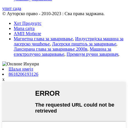
упит сада
© Ауторско право - 2010-2023 : Сва права задржана.
Хот Продуцтс
Мапа сајта
АМП Мобиле
Магнетна глава за заваривање
,
Индустријска машина за
ласерско чишћење
,
Ласерски пиштољ за заваривање
,
Лансирана глава за заваривање 2000в
,
Машина за
електролучно заваривање
,
Премиум ручни заваривач
,
Шаљи имејл
8618206193126
x