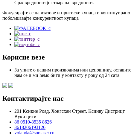
Срж вредности је стварање вредности.
Фокусирајте се на изазове и притиске купаца и континуирано
побољшавајте конкурентност купаца
Корисне везе
За упите о нашим производима или ценовнику, оставите
нам се и ми ћемо бити у контакту у року од 24 сата.
Контактирајте нас
201 Ксикие Роад, Хонгсхан Стреет, Ксинву Дистрицт,
Вуки цити
86 0510-8535 8626
8618206193126
yolanda@suplaser.cn