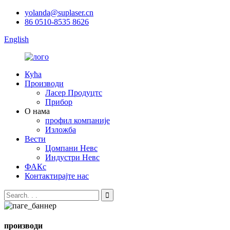
yolanda@suplaser.cn
86 0510-8535 8626
English
Кућа
Производи
Ласер Продуцтс
Прибор
О нама
профил компаније
Изложба
Вести
Цомпани Невс
Индустри Невс
ФАКс
Контактирајте нас
производи