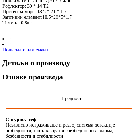
Цоллиматинг Ленс: Д20 * 5 Ф60
Рефлектор: 30 * 14 Т2
Прстен за море: 18.5 * 21 * 1.7
Заптивни елемент:18,5*20*5*1,7
Тежина: 0.8кг
:
:
Пошаљите нам емаил
Детаљи о производу
Ознаке производа
Предност
Сигурно.- сеф
Независно истраживање и развој система детекције
безбедности, постављају низ безбедносних аларма,
безбедности и стабилности