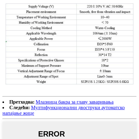
Претходна:
Млазница бакра за главу заваривања
Следећи:
Мултифункционални двоструки аутоматско
напајање жице