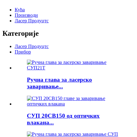
Кућа
Производи
Ласер Продуцтс
Категорије
Ласер Продуцтс
Прибор
Ручна глава за ласерско
заваривање...
СУП 20СВ150 од оптичких
влакана...