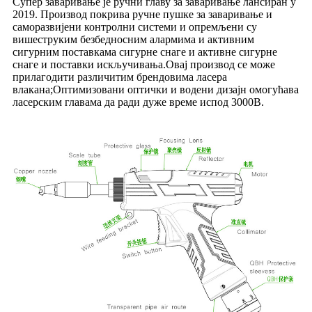
Супер заваривање је ручни главу за заваривање лансиран у
2019. Производ покрива ручне пушке за заваривање и
саморазвијени контролни системи и опремљени су
вишеструким безбедносним алармима и активним
сигурним поставкама сигурне снаге и активне сигурне
снаге и поставки искључивања.Овај производ се може
прилагодити различитим брендовима ласера ​​
влакана;Оптимизовани оптички и водени дизајн омогућава
ласерским главама да ради дуже време испод 3000В.