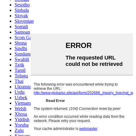
Sesotho
Sinhala
Slovak
Slovenian
Somali
Samoan
Scots Gaelic
Shona
Sindhi
Sundanese
Swahili
Tajik
Tamil
Telugu
Thai
Ukrainian
Urdu
Uzbek
Vietnamese
Welsh
Xhosa
Yiddish
Yoruba
Zulu
Kinyarwanda