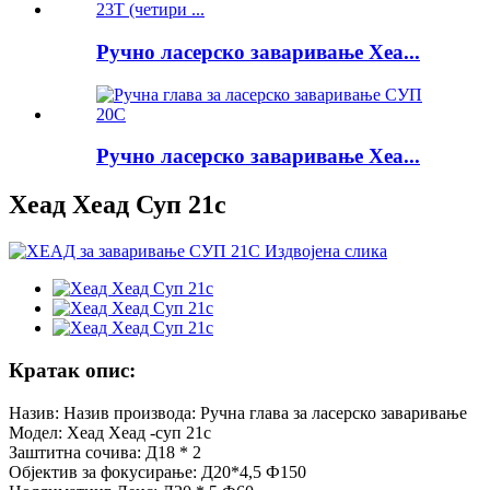
Ручно ласерско заваривање Хеа...
Ручно ласерско заваривање Хеа...
Хеад Хеад Суп 21с
Кратак опис:
Назив: Назив производа: Ручна глава за ласерско заваривање
Модел: Хеад Хеад -суп 21с
Заштитна сочива: Д18 * 2
Објектив за фокусирање: Д20*4,5 Ф150