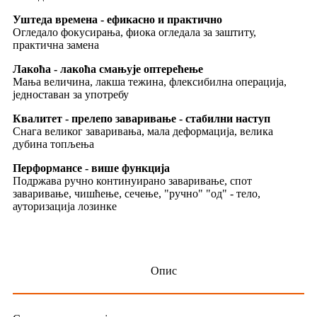
Уштеда времена - ефикасно и практично
Огледало фокусирања, фиока огледала за заштиту,
практична замена
Лакоћа - лакоћа смањује оптерећење
Мања величина, лакша тежина, флексибилна операција,
једноставан за употребу
Квалитет - прелепо заваривање - стабилни наступ
Снага великог заваривања, мала деформација, велика
дубина топљења
Перформансе - више функција
Подржава ручно континуирано заваривање, спот
заваривање, чишћење, сечење, "ручно" "од" - тело,
ауторизација лозинке
Опис