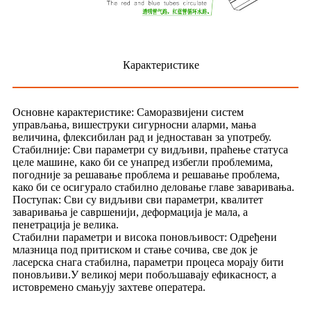
Карактеристике
Основне карактеристике: Саморазвијени систем
управљања, вишеструки сигурносни аларми, мања
величина, флексибилан рад и једноставан за употребу.
Стабилније: Сви параметри су видљиви, праћење статуса
целе машине, како би се унапред избегли проблемима,
погодније за решавање проблема и решавање проблема,
како би се осигурало стабилно деловање главе заваривања.
Поступак: Сви су видљиви сви параметри, квалитет
заваривања је савршенији, деформација је мала, а
пенетрација је велика.
Стабилни параметри и висока поновљивост: Одређени
млазница под притиском и стање сочива, све док је
ласерска снага стабилна, параметри процеса морају бити
поновљиви.У великој мери побољшавају ефикасност, а
истовремено смањују захтеве оператера.